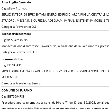
Arca Puglia Centrale
Cig: p8ewr1tb1npc
SERVIZI INTEGR. DI EFFICIENTAM. ENERG. EDIFICI DI ARCA PUGLIA CENTRALE 
STRAORD., MESSA IN SICUREZZA, ADEGUAM. IMPIAN. ESISTENTI IMMOBILI S
Categoria Prevalente: OG1
Tecnoservicecamere
Cig: xec2xemkhuxh
Manifestazione di Interesse - lavori di riqualificazione della Sala Ambrosi pres
Categoria Prevalente: OS6
Comune di Trani
Cig: BB7B8431B3
PROCEDURA APERTA EX ART. 71 D.LGS. 36/2023 PER L INDIVIDUAZIONE UN CO
SETTEMBRE
Categoria Prevalente: Servizi
COMUNE DI SURANO
Cig: BB79994F88
Procedura aperta telematica ai sensi dell�art. 71 del D. Lgs. 36/2023, con il c
qualit�/prezzo per l�affidamento di contratti pubblici di lavori nei setto