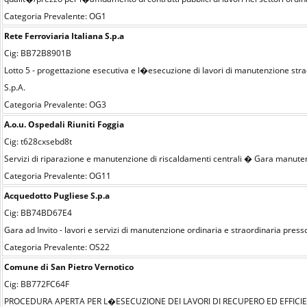
Categoria Prevalente: OG1
Rete Ferroviaria Italiana S.p.a
Cig: BB72B8901B
Lotto 5 - progettazione esecutiva e l�esecuzione di lavori di manutenzione straord
S.p.A.
Categoria Prevalente: OG3
A.o.u. Ospedali Riuniti Foggia
Cig: t628cxsebd8t
Servizi di riparazione e manutenzione di riscaldamenti centrali � Gara manutenz
Categoria Prevalente: OG11
Acquedotto Pugliese S.p.a
Cig: BB74BD67E4
Gara ad Invito - lavori e servizi di manutenzione ordinaria e straordinaria presso
Categoria Prevalente: OS22
Comune di San Pietro Vernotico
Cig: BB772FC64F
PROCEDURA APERTA PER L�ESECUZIONE DEI LAVORI DI RECUPERO ED EFFICIE