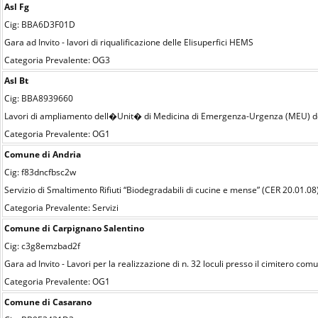
Asl Fg
Cig: BBA6D3F01D
Gara ad Invito - lavori di riqualificazione delle Elisuperfici HEMS
Categoria Prevalente: OG3
Asl Bt
Cig: BBA8939660
Lavori di ampliamento dell�Unit� di Medicina di Emergenza-Urgenza (MEU) del
Categoria Prevalente: OG1
Comune di Andria
Cig: f83dncfbsc2w
Servizio di Smaltimento Rifiuti “Biodegradabili di cucine e mense” (CER 20.01.08)
Categoria Prevalente: Servizi
Comune di Carpignano Salentino
Cig: c3g8emzbad2f
Gara ad Invito - Lavori per la realizzazione di n. 32 loculi presso il cimitero co
Categoria Prevalente: OG1
Comune di Casarano