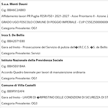
S.u.a. Monti Dauni
Cig: BBA6C2AB83
Affidamento lavori PR Puglia FESR-FSE+ 2021-2027 - Asse Prioritario II - Azi
GRADO UGO FOSCOLO COMUNE DI POGGIO IMPERIALE - CUP C55E250000600
Categoria Prevalente: OG1
Irccs S. De Bellis
Cig: BBA2071E80
Gara ad Invito - Prosecuzione del Servizio di pulizia dell�I.R.C.C.S. �S. de Bellis
Categoria Prevalente: Servizi
Istituto Nazionale della Previdenza Sociale
Cig: BBA5E61B4A
Accordo Quadro biennale per lavori di manutenzione ordinaria
Categoria Prevalente: OG1
Comune di Villa Castelli
Cig: BB9F91EAF4
Gara ad Invito - LAVORI DI �RIPRISTINO DELLE CONDIZIONI DI SICUREZZA DI 
Categoria Prevalente: OG3