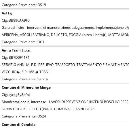
Categoria Prevalente: OS19
Asl Fg
Cig: BB896AA9F0
Gara ad Invito - interventi di manutenzione, adeguamento, implementazione e/o n
APRICENA, ASCOLI SATRIANO, DELICETO, FOGGIA (p.zza Libert�), MOTTA 
Categoria Prevalente: OG1
Amiu Trani S.p.a.
Cig: BB7D0F41F4
SERVIZIO ANNUALE DI PRELIEVO, TRASPORTO, TRATTAMENTO E SMALTIMENTO
VECCHIO�, S.P. 168 � TRANI
Categoria Prevalente: Servizi
Comune di Minervino Murge
Cig: cycsg8y8pfkd
Manifestazione di Interesse - LAVORI DI PREVENZIONE INCENDI BOSCHIVI P
SERRA GOGLIA E COLETI (PARTE COMUNALE) ANNO 2026
Categoria Prevalente: OS24
Comune di Candela