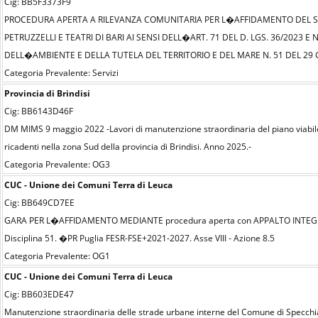
Cig: BB5F3373F9
PROCEDURA APERTA A RILEVANZA COMUNITARIA PER L�AFFIDAMENTO DEL SERV
PETRUZZELLI E TEATRI DI BARI AI SENSI DELL�ART. 71 DEL D. LGS. 36/2023 E
DELL�AMBIENTE E DELLA TUTELA DEL TERRITORIO E DEL MARE N. 51 DEL 29
Categoria Prevalente: Servizi
Provincia di Brindisi
Cig: BB6143D46F
DM MIMS 9 maggio 2022 -Lavori di manutenzione straordinaria del piano viabile 
ricadenti nella zona Sud della provincia di Brindisi. Anno 2025.-
Categoria Prevalente: OG3
CUC - Unione dei Comuni Terra di Leuca
Cig: BB649CD7EE
GARA PER L�AFFIDAMENTO MEDIANTE procedura aperta con APPALTO INTEGRATO 
Disciplina 51. �PR Puglia FESR-FSE+2021-2027. Asse VIII - Azione 8.5
Categoria Prevalente: OG1
CUC - Unione dei Comuni Terra di Leuca
Cig: BB603EDE47
Manutenzione straordinaria delle strade urbane interne del Comune di Specchi