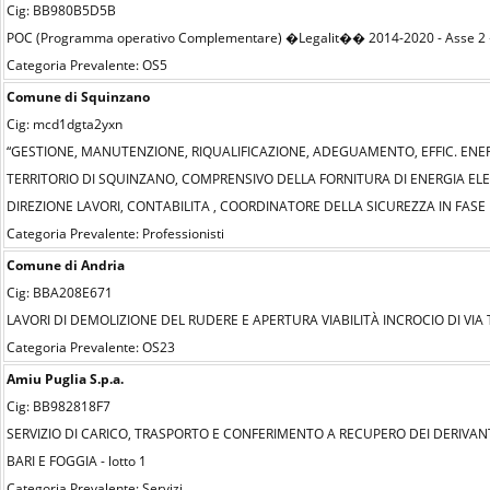
Cig: BB980B5D5B
POC (Programma operativo Complementare) �Legalit�� 2014-2020 - Asse 2 �
Categoria Prevalente: OS5
Comune di Squinzano
Cig: mcd1dgta2yxn
“GESTIONE, MANUTENZIONE, RIQUALIFICAZIONE, ADEGUAMENTO, EFFIC. ENERGE
TERRITORIO DI SQUINZANO, COMPRENSIVO DELLA FORNITURA DI ENERGIA ELETT
DIREZIONE LAVORI, CONTABILITA , COORDINATORE DELLA SICUREZZA IN FASE
Categoria Prevalente: Professionisti
Comune di Andria
Cig: BBA208E671
LAVORI DI DEMOLIZIONE DEL RUDERE E APERTURA VIABILITÀ INCROCIO DI VIA 
Categoria Prevalente: OS23
Amiu Puglia S.p.a.
Cig: BB982818F7
SERVIZIO DI CARICO, TRASPORTO E CONFERIMENTO A RECUPERO DEI DERIVAN
BARI E FOGGIA - lotto 1
Categoria Prevalente: Servizi