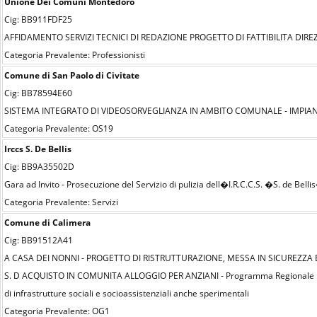
Unione Dei Comuni Montedoro
Cig: BB911FDF25
AFFIDAMENTO SERVIZI TECNICI DI REDAZIONE PROGETTO DI FATTIBILITA DIR
Categoria Prevalente: Professionisti
Comune di San Paolo di Civitate
Cig: BB78594E60
SISTEMA INTEGRATO DI VIDEOSORVEGLIANZA IN AMBITO COMUNALE - IMPIA
Categoria Prevalente: OS19
Irccs S. De Bellis
Cig: BB9A35502D
Gara ad Invito - Prosecuzione del Servizio di pulizia dell�I.R.C.C.S. �S. de Bel
Categoria Prevalente: Servizi
Comune di Calimera
Cig: BB91512A41
A CASA DEI NONNI - PROGETTO DI RISTRUTTURAZIONE, MESSA IN SICUREZZA 
S. D ACQUISTO IN COMUNITA ALLOGGIO PER ANZIANI - Programma Regionale Pugli
di infrastrutture sociali e socioassistenziali anche sperimentali
Categoria Prevalente: OG1