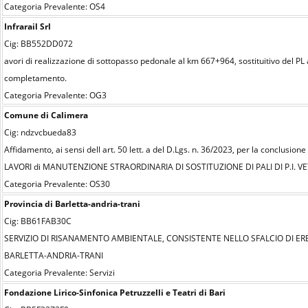
Categoria Prevalente: OS4
Infrarail Srl
Cig: BB552DD072
avori di realizzazione di sottopasso pedonale al km 667+964, sostituitivo del PL
completamento.
Categoria Prevalente: OG3
Comune di Calimera
Cig: ndzvcbueda83
Affidamento, ai sensi dell art. 50 lett. a del D.Lgs. n. 36/2023, per la conclusi
LAVORI di MANUTENZIONE STRAORDINARIA DI SOSTITUZIONE DI PALI DI P.I. VE
Categoria Prevalente: OS30
Provincia di Barletta-andria-trani
Cig: BB61FAB30C
SERVIZIO DI RISANAMENTO AMBIENTALE, CONSISTENTE NELLO SFALCIO DI ERB
BARLETTA-ANDRIA-TRANI
Categoria Prevalente: Servizi
Fondazione Lirico-Sinfonica Petruzzelli e Teatri di Bari