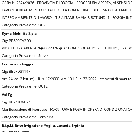
GARA N. 2824/2026 - PROVINCIA DI FOGGIA - PROCEDURA APERTA, AI SENSI D
LAVORI DI RIFACIMENTO TOTALE DELLA COPERTURA E DEGLI SPAZI INTERNI, 
INTERO AMBIENTE DI LAVORO - ITIS ALTAMURA VIA F. ROTUNDI 4 - FOGGIA.I
Categoria Prevalente: OG2
Kyma Mobilita S.p.a.
Cig: BB6F9CA2D9
PROCEDURA APERTA N� 05/2026 � ACCORDO QUADRO PER IL RITIRO, TRASPOR
Categoria Prevalente: Servizi
Comune di Foggia
Cig: BB6FD3119F
Art. 24, co. 2 lett. m) L.R. n. 17/2000. Art. 19 L.R. n. 32/2022. Interventi di ma
Categoria Prevalente: OG12
Asl Fg
Cig: BB74B79B24
Manifestazione di Interesse - FORNITURA E POSA IN OPERA DI CONDIZIONAT
Categoria Prevalente: Fornitura
E.i.p.l.i. Ente Irrigazione Puglia, Lucania, Irpinia