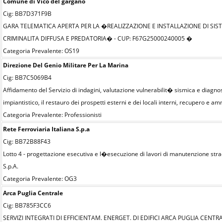
Comune di Vico del gargano
Cig: BB7D371F9B
GARA TELEMATICA APERTA PER LA �REALIZZAZIONE E INSTALLAZIONE DI SIS
CRIMINALITA DIFFUSA E PREDATORIA� - CUP: F67G25000240005 �
Categoria Prevalente: OS19
Direzione Del Genio Militare Per La Marina
Cig: BB7C5069B4
Affidamento del Servizio di indagini, valutazione vulnerabilit� sismica e diagn
impiantistico, il restauro dei prospetti esterni e dei locali interni, recupero
Categoria Prevalente: Professionisti
Rete Ferroviaria Italiana S.p.a
Cig: BB72B88F43
Lotto 4 - progettazione esecutiva e l�esecuzione di lavori di manutenzione straord
S.p.A.
Categoria Prevalente: OG3
Arca Puglia Centrale
Cig: BB785F3CC6
SERVIZI INTEGRATI DI EFFICIENTAM. ENERGET. DI EDIFICI ARCA PUGLIA CEN