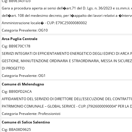
Cig: BB9E3431D3
Gara a procedura aperta ai sensi dell�art.71 del D. Lgs. n. 36/2023 e ss.mm.ii
dell�art. 108 del medesimo decreto, per l�appalto dei lavori relativi a �Intervent
Amministrazione locale� - CUP: E79C25000080002
Categoria Prevalente: OG10
Arca Puglia Centrale
Cig: BB9E70C178
SERVIZI INTEGRATI DI EFFICIENTAMENTO ENERGETICO DEGLI EDIFICI DI ARC
GESTIONE, MANUTENZIONE ORDINARIA E STRAORDINARIA, MESSA IN SICUREZ
DI PROGETTO
Categoria Prevalente: OG1
Comune di Melendugno
Cig: BB9DFD2ACA
AFFIDAMENTO DEL SERVIZIO DI DIRETTORE DELL’ESECUZIONE DEL CONTRATTO
PATRIMONIO COMUNALE – GLOBAL SERVICE - CUP: J79I26000090004” PER LA D
Categoria Prevalente: Professionisti
Comune di Salice Salentino
Cig: BBA08D9625