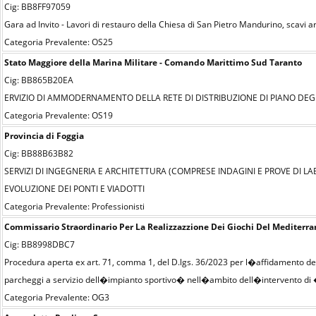
Cig: BB8FF97059
Gara ad Invito - Lavori di restauro della Chiesa di San Pietro Mandurino, sca
Categoria Prevalente: OS25
Stato Maggiore della Marina Militare - Comando Marittimo Sud Taranto
Cig: BB865B20EA
ERVIZIO DI AMMODERNAMENTO DELLA RETE DI DISTRIBUZIONE DI PIANO DEG
Categoria Prevalente: OS19
Provincia di Foggia
Cig: BB88B63B82
SERVIZI DI INGEGNERIA E ARCHITETTURA (COMPRESE INDAGINI E PROVE DI LAB
EVOLUZIONE DEI PONTI E VIADOTTI
Categoria Prevalente: Professionisti
Commissario Straordinario Per La Realizzazzione Dei Giochi Del Mediterr
Cig: BB8998DBC7
Procedura aperta ex art. 71, comma 1, del D.lgs. 36/2023 per l�affidamento dei
parcheggi a servizio dell�impianto sportivo� nell�ambito dell�intervento di 
Categoria Prevalente: OG3