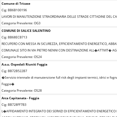
Comune di Tricase
Cig: BB6B100196
LAVORI DI MANUTENZIONE STRAORDINARIA DELLE STRADE CITTADINE DEL CA
Categoria Prevalente: OG3
COMUNE DI SALICE SALENTINO
Cig: BB68ECB713
RECUPERO CON MESSA IN SICUREZZA, EFFICIENTAMENTO ENERGETICO, AB
COMUNALE SITO IN VIA PIETRO NENNI CON DESTINAZIONE ALL�ATTIVIT� AGO
Categoria Prevalente: OS24
A.o.u. Ospedali Riuniti Foggia
Cig: BB72B522B7
�Servizio triennale di manutenzione full risk degli impianti termici, idrici e fogn
Foggia�
Categoria Prevalente: OS28
Arca Capitanata - Foggia
Cig: BB728FF7B3
L�AFFIDAMENTO INTEGRATO DEI SERVIZI DI EFFICIENTAMENTO ENERGETICO DE