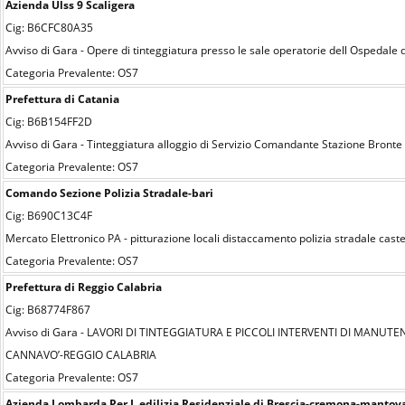
Azienda Ulss 9 Scaligera
Cig: B6CFC80A35
Avviso di Gara - Opere di tinteggiatura presso le sale operatorie dell Ospedale 
Categoria Prevalente: OS7
Prefettura di Catania
Cig: B6B154FF2D
Avviso di Gara - Tinteggiatura alloggio di Servizio Comandante Stazione Bronte
Categoria Prevalente: OS7
Comando Sezione Polizia Stradale-bari
Cig: B690C13C4F
Mercato Elettronico PA - pitturazione locali distaccamento polizia stradale cast
Categoria Prevalente: OS7
Prefettura di Reggio Calabria
Cig: B68774F867
Avviso di Gara - LAVORI DI TINTEGGIATURA E PICCOLI INTERVENTI DI MANU
CANNAVO’-REGGIO CALABRIA
Categoria Prevalente: OS7
Azienda Lombarda Per L edilizia Residenziale di Brescia-cremona-mantov