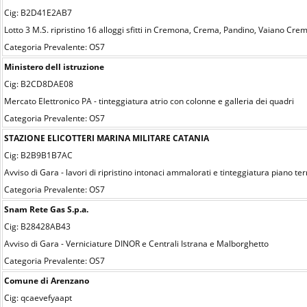
Cig: B2D41E2AB7
Lotto 3 M.S. ripristino 16 alloggi sfitti in Cremona, Crema, Pandino, Vaiano Cre
Categoria Prevalente: OS7
Ministero dell istruzione
Cig: B2CD8DAE08
Mercato Elettronico PA - tinteggiatura atrio con colonne e galleria dei quadri
Categoria Prevalente: OS7
STAZIONE ELICOTTERI MARINA MILITARE CATANIA
Cig: B2B9B1B7AC
Avviso di Gara - lavori di ripristino intonaci ammalorati e tinteggiatura piano te
Categoria Prevalente: OS7
Snam Rete Gas S.p.a.
Cig: B28428AB43
Avviso di Gara - Verniciature DINOR e Centrali Istrana e Malborghetto
Categoria Prevalente: OS7
Comune di Arenzano
Cig: qcaevefyaapt