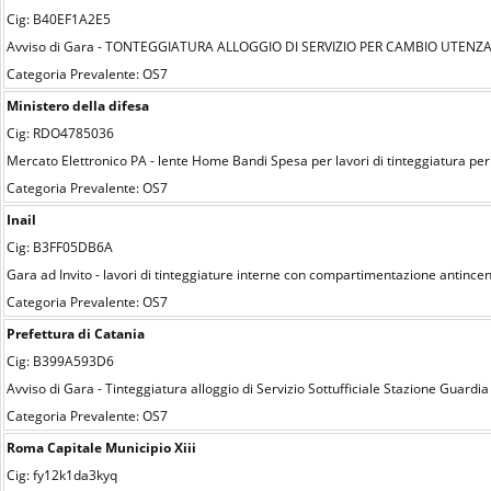
Cig: B40EF1A2E5
Avviso di Gara - TONTEGGIATURA ALLOGGIO DI SERVIZIO PER CAMBIO UTEN
Categoria Prevalente: OS7
Ministero della difesa
Cig: RDO4785036
Mercato Elettronico PA - lente Home Bandi Spesa per lavori di tinteggiatura per
Categoria Prevalente: OS7
Inail
Cig: B3FF05DB6A
Gara ad Invito - lavori di tinteggiature interne con compartimentazione antincend
Categoria Prevalente: OS7
Prefettura di Catania
Cig: B399A593D6
Avviso di Gara - Tinteggiatura alloggio di Servizio Sottufficiale Stazione Guard
Categoria Prevalente: OS7
Roma Capitale Municipio Xiii
Cig: fy12k1da3kyq