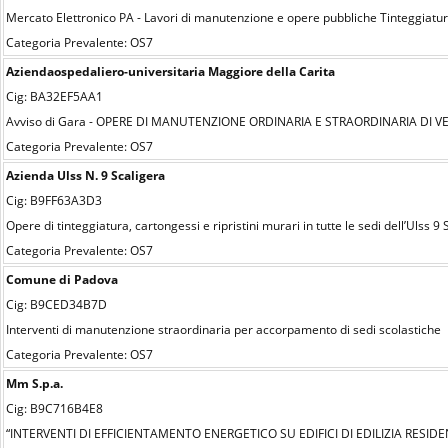
Mercato Elettronico PA - Lavori di manutenzione e opere pubbliche Tinteggiatura
Categoria Prevalente: OS7
Aziendaospedaliero-universitaria Maggiore della Carita
Cig: BA32EF5AA1
Avviso di Gara - OPERE DI MANUTENZIONE ORDINARIA E STRAORDINARIA DI V
Categoria Prevalente: OS7
Azienda Ulss N. 9 Scaligera
Cig: B9FF63A3D3
Opere di tinteggiatura, cartongessi e ripristini murari in tutte le sedi dell’Ulss 9
Categoria Prevalente: OS7
Comune di Padova
Cig: B9CED34B7D
Interventi di manutenzione straordinaria per accorpamento di sedi scolastiche
Categoria Prevalente: OS7
Mm S.p.a.
Cig: B9C716B4E8
“INTERVENTI DI EFFICIENTAMENTO ENERGETICO SU EDIFICI DI EDILIZIA RESID