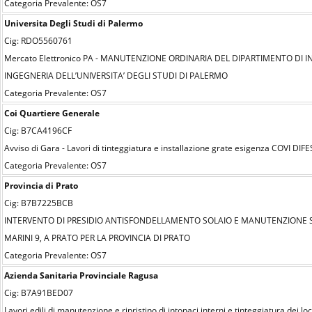
Categoria Prevalente: OS7
Universita Degli Studi di Palermo
Cig: RDO5560761
Mercato Elettronico PA - MANUTENZIONE ORDINARIA DEL DIPARTIMENTO DI IN
INGEGNERIA DELL’UNIVERSITA’ DEGLI STUDI DI PALERMO
Categoria Prevalente: OS7
Coi Quartiere Generale
Cig: B7CA4196CF
Avviso di Gara - Lavori di tinteggiatura e installazione grate esigenza COVI DIF
Categoria Prevalente: OS7
Provincia di Prato
Cig: B7B7225BCB
INTERVENTO DI PRESIDIO ANTISFONDELLAMENTO SOLAIO E MANUTENZIONE STRA
MARINI 9, A PRATO PER LA PROVINCIA DI PRATO
Categoria Prevalente: OS7
Azienda Sanitaria Provinciale Ragusa
Cig: B7A91BED07
Lavori edili di manutenzione e ripristino di intonaci interni e tinteggiatura dei