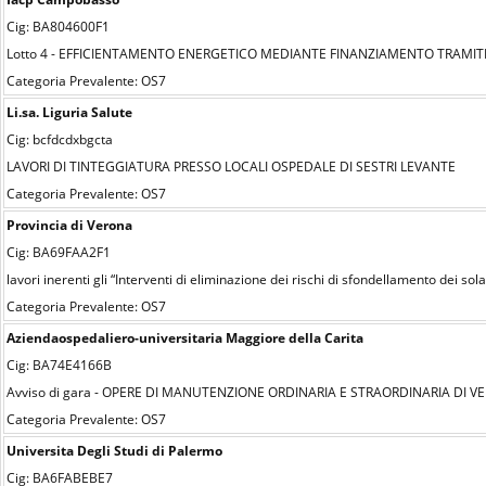
Cig: BA804600F1
Lotto 4 - EFFICIENTAMENTO ENERGETICO MEDIANTE FINANZIAMENTO TRAMITE 
Categoria Prevalente: OS7
Li.sa. Liguria Salute
Cig: bcfdcdxbgcta
LAVORI DI TINTEGGIATURA PRESSO LOCALI OSPEDALE DI SESTRI LEVANTE
Categoria Prevalente: OS7
Provincia di Verona
Cig: BA69FAA2F1
lavori inerenti gli “Interventi di eliminazione dei rischi di sfondellamento dei solai
Categoria Prevalente: OS7
Aziendaospedaliero-universitaria Maggiore della Carita
Cig: BA74E4166B
Avviso di gara - OPERE DI MANUTENZIONE ORDINARIA E STRAORDINARIA DI V
Categoria Prevalente: OS7
Universita Degli Studi di Palermo
Cig: BA6FABEBE7