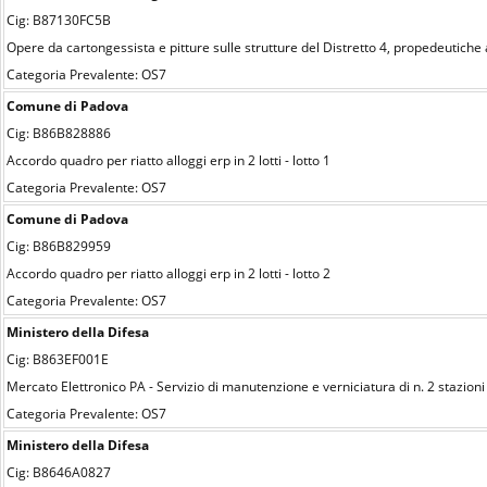
Cig: B87130FC5B
Opere da cartongessista e pitture sulle strutture del Distretto 4, propedeutiche
Categoria Prevalente: OS7
Comune di Padova
Cig: B86B828886
Accordo quadro per riatto alloggi erp in 2 lotti - lotto 1
Categoria Prevalente: OS7
Comune di Padova
Cig: B86B829959
Accordo quadro per riatto alloggi erp in 2 lotti - lotto 2
Categoria Prevalente: OS7
Ministero della Difesa
Cig: B863EF001E
Mercato Elettronico PA - Servizio di manutenzione e verniciatura di n. 2 stazioni
Categoria Prevalente: OS7
Ministero della Difesa
Cig: B8646A0827