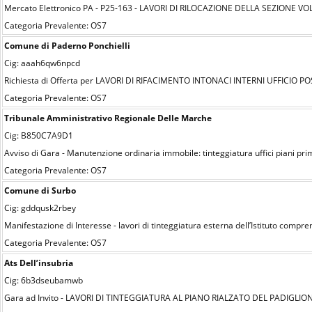
Mercato Elettronico PA - P25-163 - LAVORI DI RILOCAZIONE DELLA SEZIONE 
Categoria Prevalente: OS7
Comune di Paderno Ponchielli
Cig: aaah6qw6npcd
Richiesta di Offerta per LAVORI DI RIFACIMENTO INTONACI INTERNI UFFICIO
Categoria Prevalente: OS7
Tribunale Amministrativo Regionale Delle Marche
Cig: B850C7A9D1
Avviso di Gara - Manutenzione ordinaria immobile: tinteggiatura uffici piani pr
Categoria Prevalente: OS7
Comune di Surbo
Cig: gddqusk2rbey
Manifestazione di Interesse - lavori di tinteggiatura esterna dell’Istituto compren
Categoria Prevalente: OS7
Ats Dell’insubria
Cig: 6b3dseubamwb
Gara ad Invito - LAVORI DI TINTEGGIATURA AL PIANO RIALZATO DEL PADIGLIONE