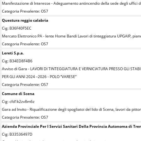
Manifestazione di Interesse - Adeguamento antincendio della sede degli uffici del 
Categoria Prevalente: OS7
Questura reggio calabria
Cig: B36F40F5EC
Mercato Elettronico PA - lente Home Bandi Lavori di tinteggiatura UPGAIP, pian
Categoria Prevalente: OS7
Lereti S.p.a.
Cig: B34ED8F4B6
Avviso di Gara - LAVORI DI TINTEGGIATURA E VERNICIATURA PRESSO GLI STABILI
PER GLI ANNI 2024 –2026 - POLO “VARESE”
Categoria Prevalente: OS7
Comune di Scena
Cig: cfd1k2zv8m6z
Gara ad Invito - Riqualificazione degli spogliatoi del lido di Scena, lavori da pitt
Categoria Prevalente: OS7
Azienda Provinciale Per I Servizi Sanitari Della Provincia Autonoma di Tre
Cig: B33536497D