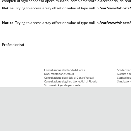
completi di ogni connessa opera muraria, complementare o accessoria, da realiz
Notice
: Trying to access array offset on value of type null in
/var/www/vhosts/
Notice
: Trying to access array offset on value of type null in
/var/www/vhosts/
Professionisti
Consultazione dei Bandi di Gara e
Scadenziari
Documentazione tecnica
Notifiche 
Consultazione degli Esiti di Gara e Verbali
Statistiche
Consultazione degli Iscrizione Albi di Fiducia
Simulazione
Strumento Agenda personale