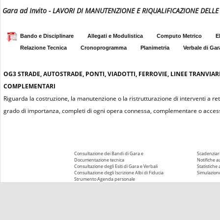
Gara ad Invito - LAVORI DI MANUTENZIONE E RIQUALIFICAZIONE DEL
Bando e Disciplinare
Allegati e Modulistica
Computo Metrico
E
Relazione Tecnica
Cronoprogramma
Planimetria
Verbale di Gar
OG3
STRADE, AUTOSTRADE, PONTI, VIADOTTI, FERROVIE, LINEE TRANVIAR
COMPLEMENTARI
Riguarda la costruzione, la manutenzione o la ristrutturazione di interventi a re
grado di importanza, completi di ogni opera connessa, complementare o access
Consultazione dei Bandi di Gara e
Scadenziari
Documentazione tecnica
Notifiche 
Consultazione degli Esiti di Gara e Verbali
Statistiche
Consultazione degli Iscrizione Albi di Fiducia
Simulazione
Strumento Agenda personale