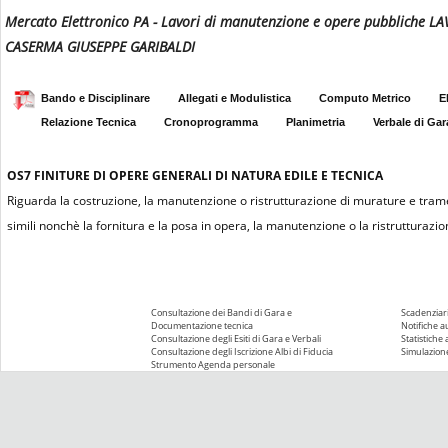
Mercato Elettronico PA - Lavori di manutenzione e opere pubbliche 
CASERMA GIUSEPPE GARIBALDI
Bando e Disciplinare
Allegati e Modulistica
Computo Metrico
E
Relazione Tecnica
Cronoprogramma
Planimetria
Verbale di Gar
OS7
FINITURE DI OPERE GENERALI DI NATURA EDILE E TECNICA
Riguarda la costruzione, la manutenzione o ristrutturazione di murature e tramez
simili nonchè la fornitura e la posa in opera, la manutenzione o la ristrutturazio
Consultazione dei Bandi di Gara e
Scadenziari
Documentazione tecnica
Notifiche 
Consultazione degli Esiti di Gara e Verbali
Statistiche
Consultazione degli Iscrizione Albi di Fiducia
Simulazione
Strumento Agenda personale