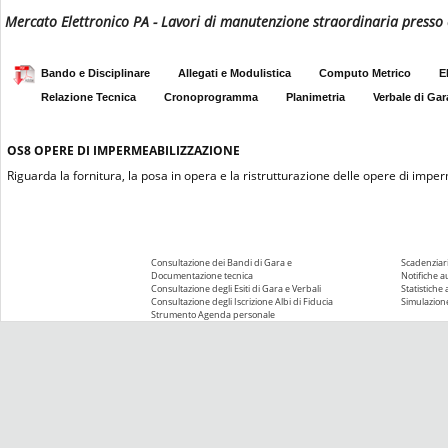
Mercato Elettronico PA - Lavori di manutenzione straordinaria presso 
Bando e Disciplinare
Allegati e Modulistica
Computo Metrico
E
Relazione Tecnica
Cronoprogramma
Planimetria
Verbale di Gar
OS8
OPERE DI IMPERMEABILIZZAZIONE
Riguarda la fornitura, la posa in opera e la ristrutturazione delle opere di impe
Consultazione dei Bandi di Gara e
Scadenziari
Documentazione tecnica
Notifiche 
Consultazione degli Esiti di Gara e Verbali
Statistiche
Consultazione degli Iscrizione Albi di Fiducia
Simulazione
Strumento Agenda personale