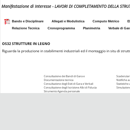
Manifestazione di Interesse - LAVORI DI COMPLETAMENTO DELLA STR
Bando e Disciplinare
Allegati e Modulistica
Computo Metrico
E
Relazione Tecnica
Cronoprogramma
Planimetria
Verbale di Gar
OS32
STRUTTURE IN LEGNO
Riguarda la produzione in stabilimenti industriali ed il montaggio in situ di struttu
Consultazione dei Bandi di Gara e
Scadenziari
Documentazione tecnica
Notifiche 
Consultazione degli Esiti di Gara e Verbali
Statistiche
Consultazione degli Iscrizione Albi di Fiducia
Simulazione
Strumento Agenda personale