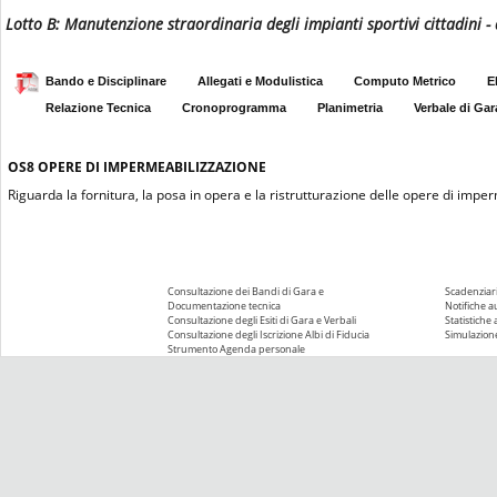
Lotto B: Manutenzione straordinaria degli impianti sportivi cittadini 
Bando e Disciplinare
Allegati e Modulistica
Computo Metrico
E
Relazione Tecnica
Cronoprogramma
Planimetria
Verbale di Gar
OS8
OPERE DI IMPERMEABILIZZAZIONE
Riguarda la fornitura, la posa in opera e la ristrutturazione delle opere di impe
Consultazione dei Bandi di Gara e
Scadenziari
Documentazione tecnica
Notifiche 
Consultazione degli Esiti di Gara e Verbali
Statistiche
Consultazione degli Iscrizione Albi di Fiducia
Simulazione
Strumento Agenda personale