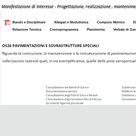
Manifestazione di Interesse - Progettazione, realizzazione , mantenim
Bando e Disciplinare
Allegati e Modulistica
Computo Metrico
E
Relazione Tecnica
Cronoprogramma
Planimetria
Verbale di Gar
OS26
PAVIMENTAZIONI E SOVRASTRUTTURE SPECIALI
Riguarda la costruzione, la manutenzione o la ristrutturazione di pavimentazioni re
sollecitazioni notevoli quali, in via esemplificativa, quelle delle piste aeroportuali
Consultazione dei Bandi di Gara e
Scadenziari
Documentazione tecnica
Notifiche 
Consultazione degli Esiti di Gara e Verbali
Statistiche
Consultazione degli Iscrizione Albi di Fiducia
Simulazione
Strumento Agenda personale