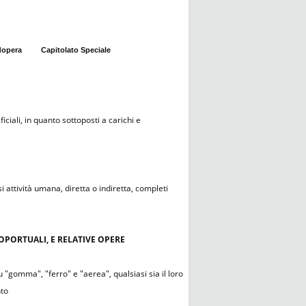
dopera
Capitolato Speciale
iciali, in quanto sottoposti a carichi e
i attività umana, diretta o indiretta, completi
ROPORTUALI, E RELATIVE OPERE
 "gomma", "ferro" e "aerea", qualsiasi sia il loro
nto