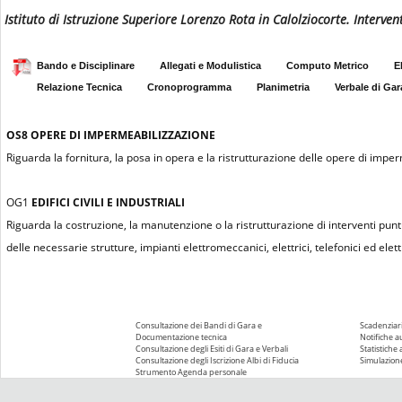
Istituto di Istruzione Superiore Lorenzo Rota in Calolziocorte. Interve
Bando e Disciplinare
Allegati e Modulistica
Computo Metrico
E
Relazione Tecnica
Cronoprogramma
Planimetria
Verbale di Gar
OS8
OPERE DI IMPERMEABILIZZAZIONE
Riguarda la fornitura, la posa in opera e la ristrutturazione delle opere di impe
OG1
EDIFICI CIVILI E INDUSTRIALI
Riguarda la costruzione, la manutenzione o la ristrutturazione di interventi puntu
delle necessarie strutture, impianti elettromeccanici, elettrici, telefonici ed elettr
Consultazione dei Bandi di Gara e
Scadenziari
Documentazione tecnica
Notifiche 
Consultazione degli Esiti di Gara e Verbali
Statistiche
Consultazione degli Iscrizione Albi di Fiducia
Simulazione
Strumento Agenda personale