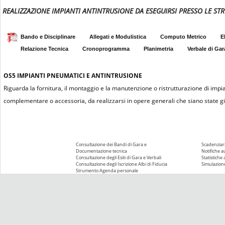
REALIZZAZIONE IMPIANTI ANTINTRUSIONE DA ESEGUIRSI PRESSO LE STR
Bando e Disciplinare
Allegati e Modulistica
Computo Metrico
E
Relazione Tecnica
Cronoprogramma
Planimetria
Verbale di Gar
OS5
IMPIANTI PNEUMATICI E ANTINTRUSIONE
Riguarda la fornitura, il montaggio e la manutenzione o ristrutturazione di impi
complementare o accessoria, da realizzarsi in opere generali che siano state già
Consultazione dei Bandi di Gara e
Scadenziari
Documentazione tecnica
Notifiche 
Consultazione degli Esiti di Gara e Verbali
Statistiche
Consultazione degli Iscrizione Albi di Fiducia
Simulazione
Strumento Agenda personale