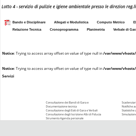
Lotto 4 - servizio di pulizie e igiene ambientale presso le direzion reg.
Bando e Disciplinare
Allegati e Modulistica
Computo Metrico
E
Relazione Tecnica
Cronoprogramma
Planimetria
Verbale di Gar
Notice
: Trying to access array offset on value of type null in
/var/www/vhosts/
Notice
: Trying to access array offset on value of type null in
/var/www/vhosts/
Servizi
Consultazione dei Bandi di Gara e
Scadenziari
Documentazione tecnica
Notifiche 
Consultazione degli Esiti di Gara e Verbali
Statistiche
Consultazione degli Iscrizione Albi di Fiducia
Simulazione
Strumento Agenda personale