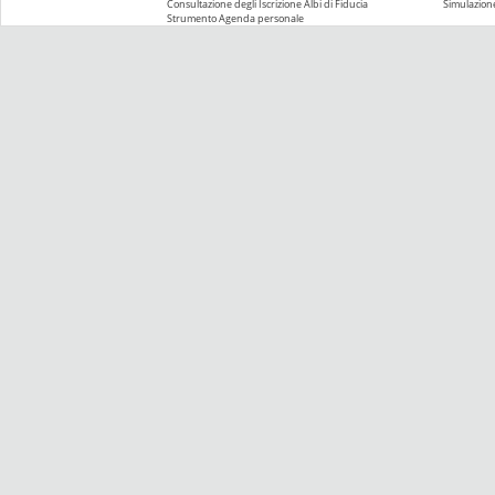
Consultazione degli Iscrizione Albi di Fiducia
Simulazione
Strumento Agenda personale