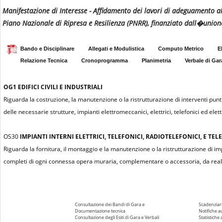
Manifestazione di Interesse - Affidamento dei lavori di adeguamento al
Piano Nazionale di Ripresa e Resilienza (PNRR), finanziato dall�unio
Bando e Disciplinare
Allegati e Modulistica
Computo Metrico
E
Relazione Tecnica
Cronoprogramma
Planimetria
Verbale di Gar
OG1
EDIFICI CIVILI E INDUSTRIALI
Riguarda la costruzione, la manutenzione o la ristrutturazione di interventi puntu
delle necessarie strutture, impianti elettromeccanici, elettrici, telefonici ed elettr
OS30
IMPIANTI INTERNI ELETTRICI, TELEFONICI, RADIOTELEFONICI, E TELE
Riguarda la fornitura, il montaggio e la manutenzione o la ristrutturazione di impian
completi di ogni connessa opera muraria, complementare o accessoria, da realiz
Consultazione dei Bandi di Gara e
Scadenziari
Documentazione tecnica
Notifiche 
Consultazione degli Esiti di Gara e Verbali
Statistiche