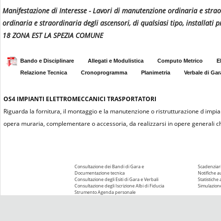
Manifestazione di Interesse - Lavori di manutenzione ordinaria e strao
ordinaria e straordinaria degli ascensori, di qualsiasi tipo, installati
18 ZONA EST LA SPEZIA COMUNE
Bando e Disciplinare
Allegati e Modulistica
Computo Metrico
E
Relazione Tecnica
Cronoprogramma
Planimetria
Verbale di Gar
OS4
IMPIANTI ELETTROMECCANICI TRASPORTATORI
Riguarda la fornitura, il montaggio e la manutenzione o ristrutturazione d impian
opera muraria, complementare o accessoria, da realizzarsi in opere generali che
Consultazione dei Bandi di Gara e
Scadenziari
Documentazione tecnica
Notifiche 
Consultazione degli Esiti di Gara e Verbali
Statistiche
Consultazione degli Iscrizione Albi di Fiducia
Simulazione
Strumento Agenda personale