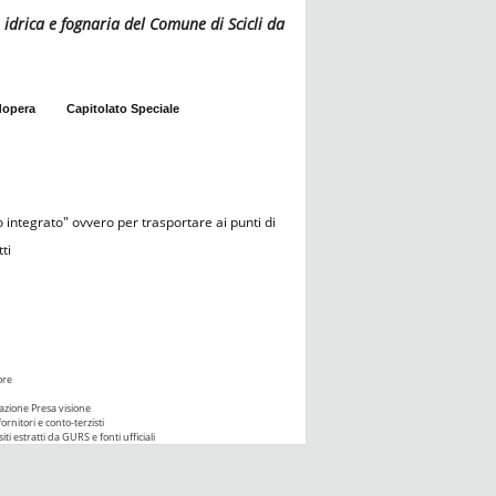
 idrica e fognaria del Comune di Scicli da
dopera
Capitolato Speciale
o integrato" ovvero per trasportare ai punti di
ti
ore
azione Presa visione
ornitori e conto-terzisti
iti estratti da GURS e fonti ufficiali