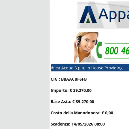
Iblea Acque S.p.a. In House Providing
CIG : BBAACBF6FB
Importo: € 39.270,00
Base Asta: € 39.270,00
Costo della Manodopera: € 0,00
Scadenza: 14/05/2026 08:00