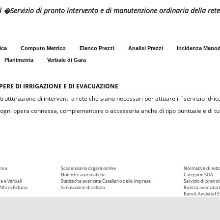
l �Servizio di pronto intervento e di manutenzione ordinaria della rete
ica
Computo Metrico
Elenco Prezzi
Analisi Prezzi
Incidenza Mano
Planimetria
Verbale di Gara
ERE DI IRRIGAZIONE E DI EVACUAZIONE
rutturazione di interventi a rete che siano necessari per attuare il "servizio idric
 di ogni opera connessa, complementare o accessoria anche di tipo puntuale e di tut
ra e
Scadenziario di gara online
Normative di sett
Notifiche automatiche
Categorie SOA
ra e Verbali
Statistiche avanzate
Casellario delle Imprese
Servizio di prenot
Albi di Fiducia
Simulazione di calcolo
Ricerca avanzata f
Bandi, Avvisi ed Es