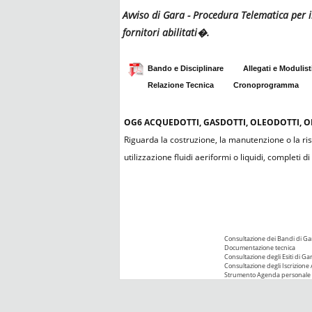
Avviso di Gara - Procedura Telematica per i
fornitori abilitati�.
Bando e Disciplinare
Allegati e Modulist
Relazione Tecnica
Cronoprogramma
OG6
ACQUEDOTTI, GASDOTTI, OLEODOTTI, OP
Riguarda la costruzione, la manutenzione o la rist
utilizzazione fluidi aeriformi o liquidi, completi
Consultazione dei Bandi di Ga
Documentazione tecnica
Consultazione degli Esiti di Ga
Consultazione degli Iscrizione 
Strumento Agenda personale