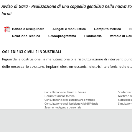
Avviso di Gara - Realizzazione di una cappella gentilizia nella nuova 
loculi
Bando e Disciplinare
Allegati e Modulistica
Computo Metrico
E
Relazione Tecnica
Cronoprogramma
Planimetria
Verbale di Gar
OG1
EDIFICI CIVILI E INDUSTRIALI
Riguarda la costruzione, la manutenzione o la ristrutturazione di interventi puntu
delle necessarie strutture, impianti elettromeccanici, elettrici, telefonici ed elettr
Consultazione dei Bandi di Gara e
Scadenziari
Documentazione tecnica
Notifiche 
Consultazione degli Esiti di Gara e Verbali
Statistiche
Consultazione degli Iscrizione Albi di Fiducia
Simulazione
Strumento Agenda personale