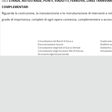
OG3
STRADE, AUTOSTRADE, PONTI, VIADOTTI, FERROVIE, LINEE TRANVIAR
COMPLEMENTARI
Riguarda la costruzione, la manutenzione o la ristrutturazione di interventi a re
grado di importanza, completi di ogni opera connessa, complementare o access
Consultazione dei Bandi di Gara e
Scadenziari
Documentazione tecnica
Notifiche 
Consultazione degli Esiti di Gara e Verbali
Statistiche
Consultazione degli Iscrizione Albi di Fiducia
Simulazione
Strumento Agenda personale