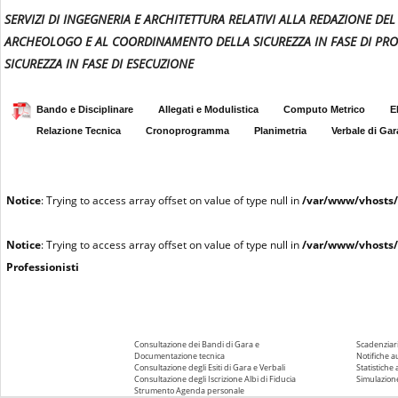
SERVIZI DI INGEGNERIA E ARCHITETTURA RELATIVI ALLA REDAZIONE D
ARCHEOLOGO E AL COORDINAMENTO DELLA SICUREZZA IN FASE DI PRO
SICUREZZA IN FASE DI ESECUZIONE
Bando e Disciplinare
Allegati e Modulistica
Computo Metrico
E
Relazione Tecnica
Cronoprogramma
Planimetria
Verbale di Gar
Notice
: Trying to access array offset on value of type null in
/var/www/vhosts/
Notice
: Trying to access array offset on value of type null in
/var/www/vhosts/
Professionisti
Consultazione dei Bandi di Gara e
Scadenziari
Documentazione tecnica
Notifiche 
Consultazione degli Esiti di Gara e Verbali
Statistiche
Consultazione degli Iscrizione Albi di Fiducia
Simulazione
Strumento Agenda personale