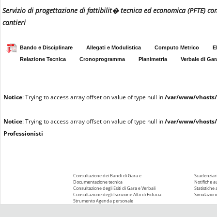
Servizio di progettazione di fattibilit� tecnica ed economica (PFTE) co
cantieri
Bando e Disciplinare
Allegati e Modulistica
Computo Metrico
E
Relazione Tecnica
Cronoprogramma
Planimetria
Verbale di Gar
Notice
: Trying to access array offset on value of type null in
/var/www/vhosts/
Notice
: Trying to access array offset on value of type null in
/var/www/vhosts/
Professionisti
Consultazione dei Bandi di Gara e
Scadenziari
Documentazione tecnica
Notifiche 
Consultazione degli Esiti di Gara e Verbali
Statistiche
Consultazione degli Iscrizione Albi di Fiducia
Simulazione
Strumento Agenda personale