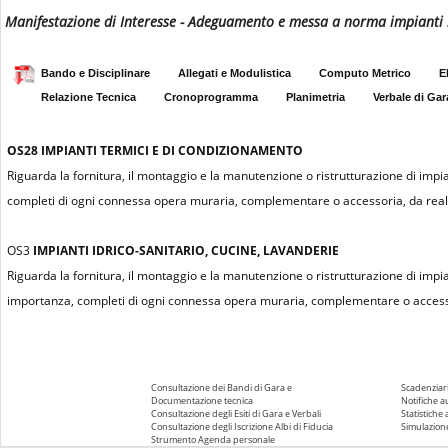
Manifestazione di Interesse - Adeguamento e messa a norma impianti me
Bando e Disciplinare
Allegati e Modulistica
Computo Metrico
E
Relazione Tecnica
Cronoprogramma
Planimetria
Verbale di Gar
OS28
IMPIANTI TERMICI E DI CONDIZIONAMENTO
Riguarda la fornitura, il montaggio e la manutenzione o ristrutturazione di impian
completi di ogni connessa opera muraria, complementare o accessoria, da realiz
OS3
IMPIANTI IDRICO-SANITARIO, CUCINE, LAVANDERIE
Riguarda la fornitura, il montaggio e la manutenzione o ristrutturazione di impiant
importanza, completi di ogni connessa opera muraria, complementare o accessor
Consultazione dei Bandi di Gara e
Scadenziari
Documentazione tecnica
Notifiche 
Consultazione degli Esiti di Gara e Verbali
Statistiche
Consultazione degli Iscrizione Albi di Fiducia
Simulazione
Strumento Agenda personale