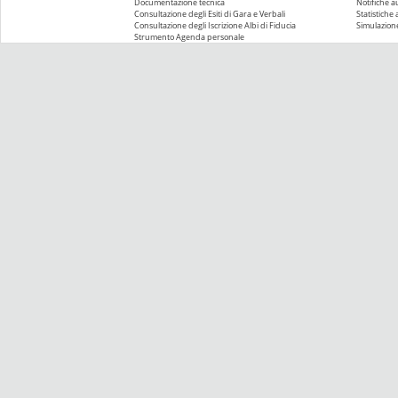
Documentazione tecnica
Notifiche 
Consultazione degli Esiti di Gara e Verbali
Statistiche
Consultazione degli Iscrizione Albi di Fiducia
Simulazione
Strumento Agenda personale