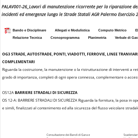
PALAV001-26_Lavori di manutenzione ricorrente per la riparazione dei dis
incidenti ed emergenze lungo le Strade Statali AGR Palermo Esercizio 
Bando e Disciplinare
Allegati e Modulistica
Computo Metrico
E
Relazione Tecnica
Cronoprogramma
Planimetria
Verbale di Gar
OG3
STRADE, AUTOSTRADE, PONTI, VIADOTTI, FERROVIE, LINEE TRANVIAR
COMPLEMENTARI
Riguarda la costruzione, la manutenzione o la ristrutturazione di interventi a re
grado di importanza, completi di ogni opera connessa, complementare o access
OS12A
BARRIERE STRADALI DI SICUREZZA
OS 12-A: BARRIERE STRADALI DI SICUREZZA Riguarda la fornitura, la posa in opera 
e simili, finalizzati al contenimento ed alla sicurezza del flusso veicolare stradal
Consultazione dei Bandi di Gara e
Scadenziari