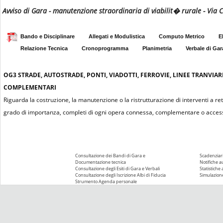
Avviso di Gara - manutenzione straordinaria di viabilit� rurale - Via 
Bando e Disciplinare
Allegati e Modulistica
Computo Metrico
E
Relazione Tecnica
Cronoprogramma
Planimetria
Verbale di Gar
OG3
STRADE, AUTOSTRADE, PONTI, VIADOTTI, FERROVIE, LINEE TRANVIAR
COMPLEMENTARI
Riguarda la costruzione, la manutenzione o la ristrutturazione di interventi a re
grado di importanza, completi di ogni opera connessa, complementare o access
Consultazione dei Bandi di Gara e
Scadenziari
Documentazione tecnica
Notifiche 
Consultazione degli Esiti di Gara e Verbali
Statistiche
Consultazione degli Iscrizione Albi di Fiducia
Simulazione
Strumento Agenda personale