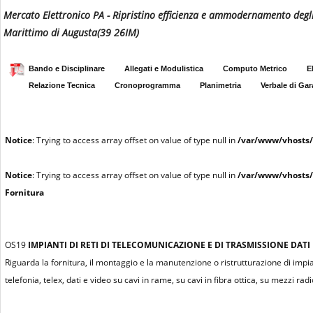
Mercato Elettronico PA - Ripristino efficienza e ammodernamento degli i
Marittimo di Augusta(39 26IM)
Bando e Disciplinare
Allegati e Modulistica
Computo Metrico
E
Relazione Tecnica
Cronoprogramma
Planimetria
Verbale di Gar
Notice
: Trying to access array offset on value of type null in
/var/www/vhosts/
Notice
: Trying to access array offset on value of type null in
/var/www/vhosts/
Fornitura
OS19
IMPIANTI DI RETI DI TELECOMUNICAZIONE E DI TRASMISSIONE DATI
Riguarda la fornitura, il montaggio e la manutenzione o ristrutturazione di impi
telefonia, telex, dati e video su cavi in rame, su cavi in fibra ottica, su mezzi radioe