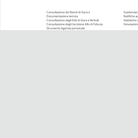
Consultazione dei Bandi di Gara e
Scadenziari
Documentazione tecnica
Notifiche 
Consultazione degli Esiti di Gara e Verbali
Statistiche
Consultazione degli Iscrizione Albi di Fiducia
Simulazione
Strumento Agenda personale