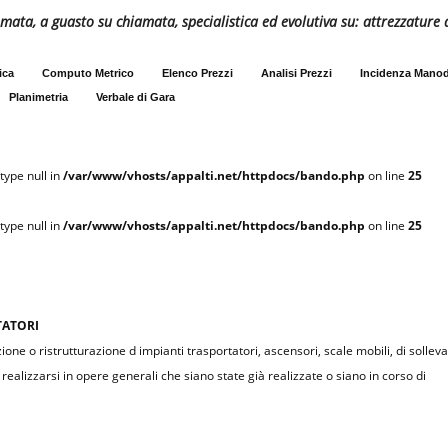
ata, a guasto su chiamata, specialistica ed evolutiva su: attrezzature 
ica
Computo Metrico
Elenco Prezzi
Analisi Prezzi
Incidenza Mano
Planimetria
Verbale di Gara
type null in
/var/www/vhosts/appalti.net/httpdocs/bando.php
on line
25
type null in
/var/www/vhosts/appalti.net/httpdocs/bando.php
on line
25
TATORI
ione o ristrutturazione d impianti trasportatori, ascensori, scale mobili, di solle
alizzarsi in opere generali che siano state già realizzate o siano in corso di