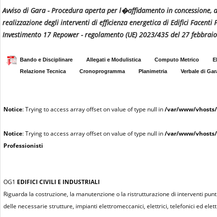
Avviso di Gara - Procedura aperta per l�affidamento in concessione, ai 
realizzazione degli interventi di efficienza energetica di Edifici Face
Investimento 17 Repower - regolamento (UE) 2023/435 del 27 febbraio
Bando e Disciplinare
Allegati e Modulistica
Computo Metrico
E
Relazione Tecnica
Cronoprogramma
Planimetria
Verbale di Gar
Notice
: Trying to access array offset on value of type null in
/var/www/vhosts/
Notice
: Trying to access array offset on value of type null in
/var/www/vhosts/
Professionisti
OG1
EDIFICI CIVILI E INDUSTRIALI
Riguarda la costruzione, la manutenzione o la ristrutturazione di interventi puntu
delle necessarie strutture, impianti elettromeccanici, elettrici, telefonici ed elettr