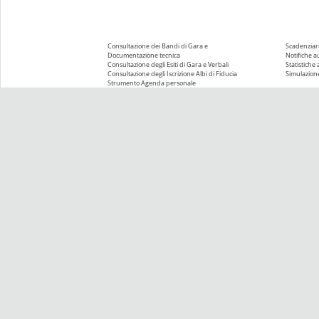
Consultazione dei Bandi di Gara e
Scadenziari
Documentazione tecnica
Notifiche 
Consultazione degli Esiti di Gara e Verbali
Statistiche
Consultazione degli Iscrizione Albi di Fiducia
Simulazione
Strumento Agenda personale