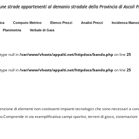
lcune strade appartenenti al demanio stradale della Provincia di Ascoli 
ica
Computo Metrico
Elenco Prezzi
Analisi Prezzi
Incidenza Mano
Planimetria
Verbale di Gara
type null in
/var/www/vhosts/appalti.net/httpdocs/bando.php
on line
25
type null in
/var/www/vhosts/appalti.net/httpdocs/bando.php
on line
25
nzione di elementi non costituenti impianti tecnologici che sono necessari a cons
.Comprende in via esemplificativa campi sportivi, terreni di gioco, sistemazioni