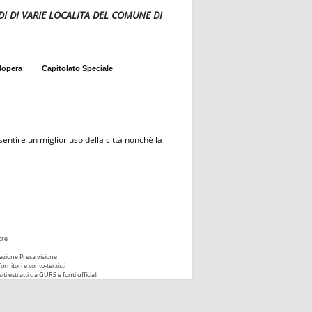
ERDI DI VARIE LOCALITA DEL COMUNE DI
dopera
Capitolato Speciale
entire un miglior uso della città nonchè la
ore
azione Presa visione
ornitori e conto-terzisti
iti estratti da GURS e fonti ufficiali