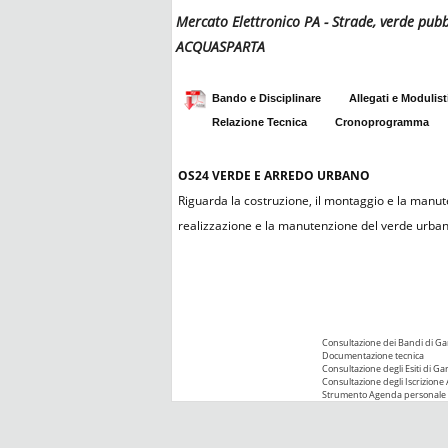
Mercato Elettronico PA - Strade, verde pu
ACQUASPARTA
Bando e Disciplinare
Allegati e Modulist
Relazione Tecnica
Cronoprogramma
OS24
VERDE E ARREDO URBANO
Riguarda la costruzione, il montaggio e la manute
realizzazione e la manutenzione del verde urbano
Consultazione dei Bandi di Ga
Documentazione tecnica
Consultazione degli Esiti di Ga
Consultazione degli Iscrizione 
Strumento Agenda personale