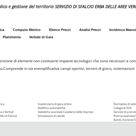
bblico e gestione del territorio SERVIZIO DI SFALCIO ERBA DELLE AREE V
ica
Computo Metrico
Elenco Prezzi
Analisi Prezzi
Incidenza Mano
Planimetria
Verbale di Gara
nzione di elementi non costituenti impianti tecnologici che sono necessari a cons
.Comprende in via esemplificativa campi sportivi, terreni di gioco, sistemazioni
ra e
Scadenziario di gara online
Normative di sett
Notifiche automatiche
Categorie SOA
ra e Verbali
Statistiche avanzate
Casellario delle Imprese
Servizio di prenot
Albi di Fiducia
Simulazione di calcolo
Ricerca avanzata f
Bandi, Avvisi ed Es