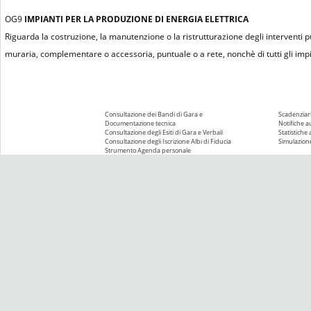
OG9
IMPIANTI PER LA PRODUZIONE DI ENERGIA ELETTRICA
Riguarda la costruzione, la manutenzione o la ristrutturazione degli interventi 
muraria, complementare o accessoria, puntuale o a rete, nonchè di tutti gli impian
Consultazione dei Bandi di Gara e
Scadenziari
Documentazione tecnica
Notifiche 
Consultazione degli Esiti di Gara e Verbali
Statistiche
Consultazione degli Iscrizione Albi di Fiducia
Simulazione
Strumento Agenda personale