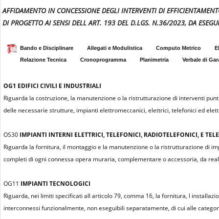
AFFIDAMENTO IN CONCESSIONE DEGLI INTERVENTI DI EFFICIENTAMENT
DI PROGETTO AI SENSI DELL ART. 193 DEL D.LGS. N.36/2023, DA ESE
Bando e Disciplinare
Allegati e Modulistica
Computo Metrico
E
Relazione Tecnica
Cronoprogramma
Planimetria
Verbale di Gar
OG1
EDIFICI CIVILI E INDUSTRIALI
Riguarda la costruzione, la manutenzione o la ristrutturazione di interventi puntu
delle necessarie strutture, impianti elettromeccanici, elettrici, telefonici ed elettr
OS30
IMPIANTI INTERNI ELETTRICI, TELEFONICI, RADIOTELEFONICI, E TELE
Riguarda la fornitura, il montaggio e la manutenzione o la ristrutturazione di impian
completi di ogni connessa opera muraria, complementare o accessoria, da realiz
OG11
IMPIANTI TECNOLOGICI
Riguarda, nei limiti specificati all articolo 79, comma 16, la fornitura, l installa
interconnessi funzionalmente, non eseguibili separatamente, di cui alle categor