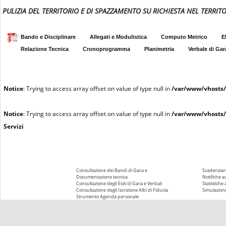
PULIZIA DEL TERRITORIO E DI SPAZZAMENTO SU RICHIESTA NEL TERRI
Bando e Disciplinare
Allegati e Modulistica
Computo Metrico
E
Relazione Tecnica
Cronoprogramma
Planimetria
Verbale di Gar
Notice
: Trying to access array offset on value of type null in
/var/www/vhosts/
Notice
: Trying to access array offset on value of type null in
/var/www/vhosts/
Servizi
Consultazione dei Bandi di Gara e
Scadenziari
Documentazione tecnica
Notifiche 
Consultazione degli Esiti di Gara e Verbali
Statistiche
Consultazione degli Iscrizione Albi di Fiducia
Simulazione
Strumento Agenda personale