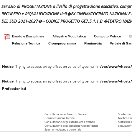
Servizio di PROGETTAZIONE a livello di progetta-zione esecutiva, comp
RECUPERO e RIQUALIFICAZIONE dell�EX CINEMATOGRAFO NAZIONALE
DEL SUD 2021-2027� - CODICE PROGETTO GE7.5.1.1.B �TEATRO NA
Bando e Disciplinare
Allegati e Modulistica
Computo Metrico
E
Relazione Tecnica
Cronoprogramma
Planimetria
Verbale di Gar
Notice
: Trying to access array offset on value of type null in
/var/www/vhosts/
Notice
: Trying to access array offset on value of type null in
/var/www/vhosts/
Professionisti
Consultazione dei Bandi di Gara e
Scadenziari
Documentazione tecnica
Notifiche 
Consultazione degli Esiti di Gara e Verbali
Statistiche
Consultazione degli Iscrizione Albi di Fiducia
Simulazione
Strumento Agenda personale