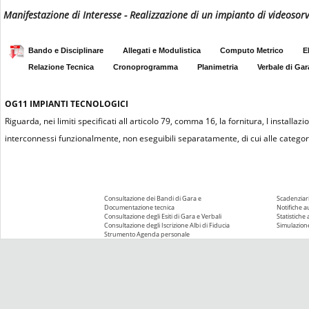
Manifestazione di Interesse - Realizzazione di un impianto di videosor
Bando e Disciplinare
Allegati e Modulistica
Computo Metrico
E
Relazione Tecnica
Cronoprogramma
Planimetria
Verbale di Gar
OG11
IMPIANTI TECNOLOGICI
Riguarda, nei limiti specificati all articolo 79, comma 16, la fornitura, l installa
interconnessi funzionalmente, non eseguibili separatamente, di cui alle categor
Consultazione dei Bandi di Gara e
Scadenziari
Documentazione tecnica
Notifiche 
Consultazione degli Esiti di Gara e Verbali
Statistiche
Consultazione degli Iscrizione Albi di Fiducia
Simulazione
Strumento Agenda personale