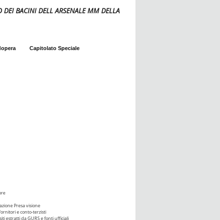
 DEI BACINI DELL ARSENALE MM DELLA
dopera
Capitolato Speciale
ore
azione Presa visione
ornitori e conto-terzisti
iti estratti da GURS e fonti ufficiali