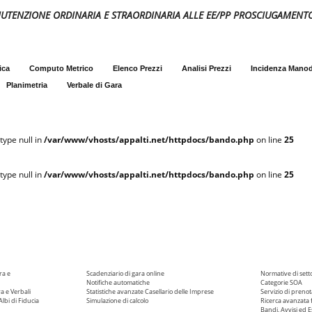
NUTENZIONE ORDINARIA E STRAORDINARIA ALLE EE/PP PROSCIUGAMENTO
ica
Computo Metrico
Elenco Prezzi
Analisi Prezzi
Incidenza Mano
Planimetria
Verbale di Gara
type null in
/var/www/vhosts/appalti.net/httpdocs/bando.php
on line
25
type null in
/var/www/vhosts/appalti.net/httpdocs/bando.php
on line
25
ra e
Scadenziario di gara online
Normative di sett
Notifiche automatiche
Categorie SOA
ra e Verbali
Statistiche avanzate
Casellario delle Imprese
Servizio di prenot
Albi di Fiducia
Simulazione di calcolo
Ricerca avanzata f
Bandi, Avvisi ed Es