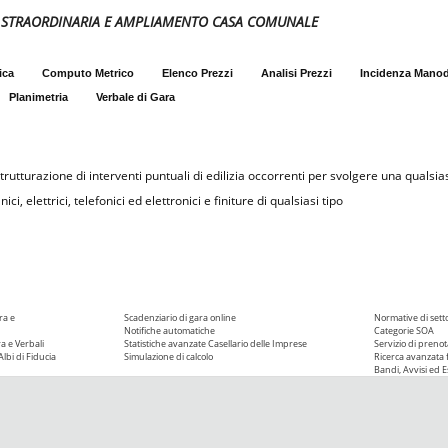
NE STRAORDINARIA E AMPLIAMENTO CASA COMUNALE
ica
Computo Metrico
Elenco Prezzi
Analisi Prezzi
Incidenza Mano
Planimetria
Verbale di Gara
rutturazione di interventi puntuali di edilizia occorrenti per svolgere una qualsias
i, elettrici, telefonici ed elettronici e finiture di qualsiasi tipo
ra e
Scadenziario di gara online
Normative di sett
Notifiche automatiche
Categorie SOA
ra e Verbali
Statistiche avanzate
Casellario delle Imprese
Servizio di prenot
Albi di Fiducia
Simulazione di calcolo
Ricerca avanzata f
Bandi, Avvisi ed Es