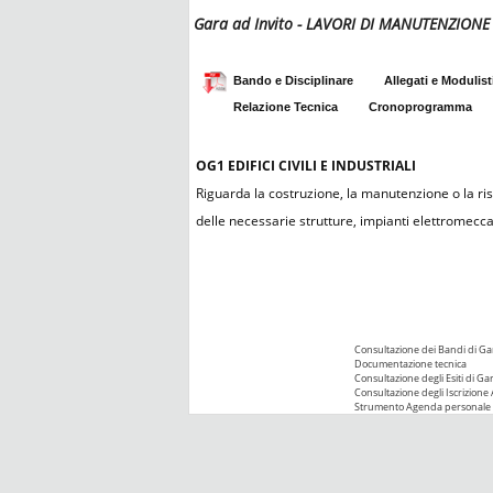
Gara ad Invito - LAVORI DI MANUTENZIO
Bando e Disciplinare
Allegati e Modulist
Relazione Tecnica
Cronoprogramma
OG1
EDIFICI CIVILI E INDUSTRIALI
Riguarda la costruzione, la manutenzione o la rist
delle necessarie strutture, impianti elettromeccanic
Consultazione dei Bandi di Ga
Documentazione tecnica
Consultazione degli Esiti di Ga
Consultazione degli Iscrizione 
Strumento Agenda personale