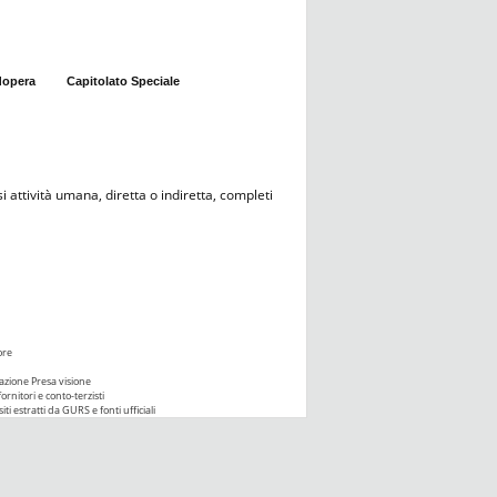
dopera
Capitolato Speciale
i attività umana, diretta o indiretta, completi
ore
azione Presa visione
ornitori e conto-terzisti
iti estratti da GURS e fonti ufficiali