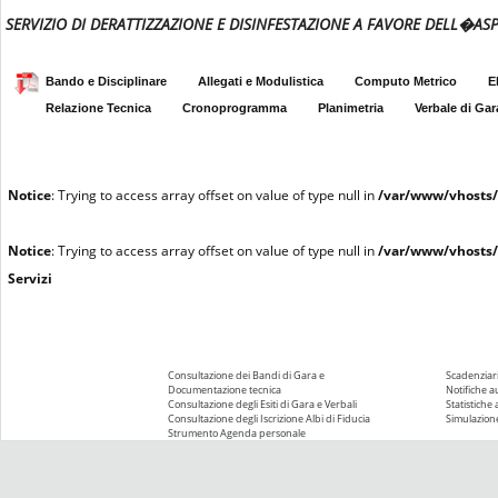
SERVIZIO DI DERATTIZZAZIONE E DISINFESTAZIONE A FAVORE DELL�AS
Bando e Disciplinare
Allegati e Modulistica
Computo Metrico
E
Relazione Tecnica
Cronoprogramma
Planimetria
Verbale di Gar
Notice
: Trying to access array offset on value of type null in
/var/www/vhosts/
Notice
: Trying to access array offset on value of type null in
/var/www/vhosts/
Servizi
Consultazione dei Bandi di Gara e
Scadenziari
Documentazione tecnica
Notifiche 
Consultazione degli Esiti di Gara e Verbali
Statistiche
Consultazione degli Iscrizione Albi di Fiducia
Simulazione
Strumento Agenda personale