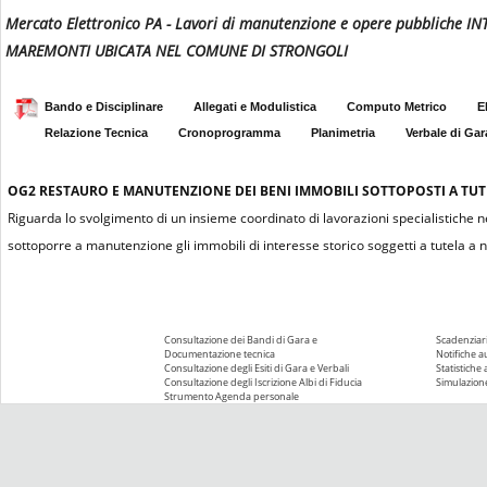
Mercato Elettronico PA - Lavori di manutenzione e opere pubbliche
MAREMONTI UBICATA NEL COMUNE DI STRONGOLI
Bando e Disciplinare
Allegati e Modulistica
Computo Metrico
E
Relazione Tecnica
Cronoprogramma
Planimetria
Verbale di Gar
OG2
RESTAURO E MANUTENZIONE DEI BENI IMMOBILI SOTTOPOSTI A TUTEL
Riguarda lo svolgimento di un insieme coordinato di lavorazioni specialistiche n
sottoporre a manutenzione gli immobili di interesse storico soggetti a tutela a n
Consultazione dei Bandi di Gara e
Scadenziari
Documentazione tecnica
Notifiche 
Consultazione degli Esiti di Gara e Verbali
Statistiche
Consultazione degli Iscrizione Albi di Fiducia
Simulazione
Strumento Agenda personale