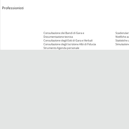
Professionisti
Consultazione dei Bandi di Gara e
Scadenziari
Documentazione tecnica
Notifiche 
Consultazione degli Esiti di Gara e Verbali
Statistiche
Consultazione degli Iscrizione Albi di Fiducia
Simulazione
Strumento Agenda personale