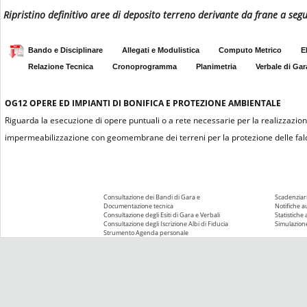
Ripristino definitivo aree di deposito terreno derivante da frane a se
Bando e Disciplinare
Allegati e Modulistica
Computo Metrico
E
Relazione Tecnica
Cronoprogramma
Planimetria
Verbale di Gar
OG12
OPERE ED IMPIANTI DI BONIFICA E PROTEZIONE AMBIENTALE
Riguarda la esecuzione di opere puntuali o a rete necessarie per la realizzazion
impermeabilizzazione con geomembrane dei terreni per la protezione delle falde a
Consultazione dei Bandi di Gara e
Scadenziari
Documentazione tecnica
Notifiche 
Consultazione degli Esiti di Gara e Verbali
Statistiche
Consultazione degli Iscrizione Albi di Fiducia
Simulazione
Strumento Agenda personale