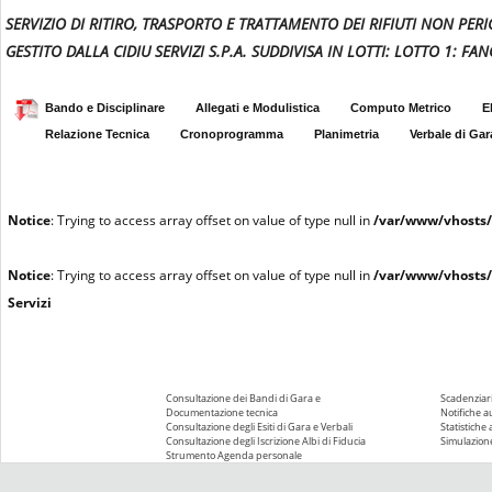
SERVIZIO DI RITIRO, TRASPORTO E TRATTAMENTO DEI RIFIUTI NON P
GESTITO DALLA CIDIU SERVIZI S.P.A. SUDDIVISA IN LOTTI: LOTTO 1: FAN
Bando e Disciplinare
Allegati e Modulistica
Computo Metrico
E
Relazione Tecnica
Cronoprogramma
Planimetria
Verbale di Gar
Notice
: Trying to access array offset on value of type null in
/var/www/vhosts/
Notice
: Trying to access array offset on value of type null in
/var/www/vhosts/
Servizi
Consultazione dei Bandi di Gara e
Scadenziari
Documentazione tecnica
Notifiche 
Consultazione degli Esiti di Gara e Verbali
Statistiche
Consultazione degli Iscrizione Albi di Fiducia
Simulazione
Strumento Agenda personale