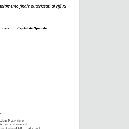
altimento finale autorizzati di rifiuti
dopera
Capitolato Speciale
ore
azione Presa visione
ornitori e conto-terzisti
iti estratti da GURS e fonti ufficiali