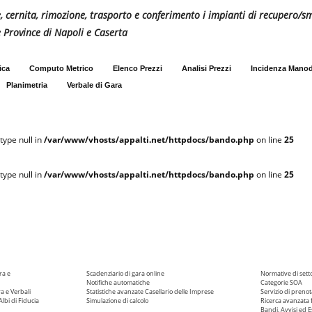
ne, cernita, rimozione, trasporto e conferimento i impianti di recupero/sm
 Province di Napoli e Caserta
ica
Computo Metrico
Elenco Prezzi
Analisi Prezzi
Incidenza Mano
Planimetria
Verbale di Gara
type null in
/var/www/vhosts/appalti.net/httpdocs/bando.php
on line
25
type null in
/var/www/vhosts/appalti.net/httpdocs/bando.php
on line
25
ra e
Scadenziario di gara online
Normative di sett
Notifiche automatiche
Categorie SOA
ra e Verbali
Statistiche avanzate
Casellario delle Imprese
Servizio di prenot
Albi di Fiducia
Simulazione di calcolo
Ricerca avanzata f
Bandi, Avvisi ed Es