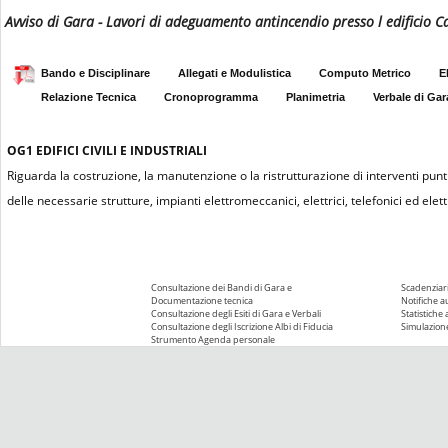
Avviso di Gara - Lavori di adeguamento antincendio presso l edificio 
Bando e Disciplinare
Allegati e Modulistica
Computo Metrico
E
Relazione Tecnica
Cronoprogramma
Planimetria
Verbale di Gar
OG1
EDIFICI CIVILI E INDUSTRIALI
Riguarda la costruzione, la manutenzione o la ristrutturazione di interventi puntu
delle necessarie strutture, impianti elettromeccanici, elettrici, telefonici ed elettr
Consultazione dei Bandi di Gara e
Scadenziari
Documentazione tecnica
Notifiche 
Consultazione degli Esiti di Gara e Verbali
Statistiche
Consultazione degli Iscrizione Albi di Fiducia
Simulazione
Strumento Agenda personale