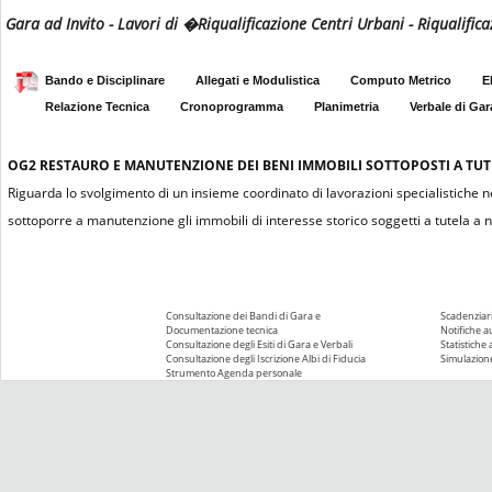
Gara ad Invito - Lavori di �Riqualificazione Centri Urbani - Riqualifica
Bando e Disciplinare
Allegati e Modulistica
Computo Metrico
E
Relazione Tecnica
Cronoprogramma
Planimetria
Verbale di Gar
OG2
RESTAURO E MANUTENZIONE DEI BENI IMMOBILI SOTTOPOSTI A TUTEL
Riguarda lo svolgimento di un insieme coordinato di lavorazioni specialistiche n
sottoporre a manutenzione gli immobili di interesse storico soggetti a tutela a n
Consultazione dei Bandi di Gara e
Scadenziari
Documentazione tecnica
Notifiche 
Consultazione degli Esiti di Gara e Verbali
Statistiche
Consultazione degli Iscrizione Albi di Fiducia
Simulazione
Strumento Agenda personale