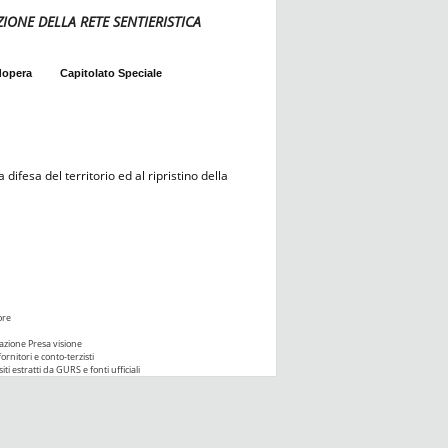
ZIONE DELLA RETE SENTIERISTICA
dopera
Capitolato Speciale
difesa del territorio ed al ripristino della
ore
azione Presa visione
ornitori e conto-terzisti
iti estratti da GURS e fonti ufficiali