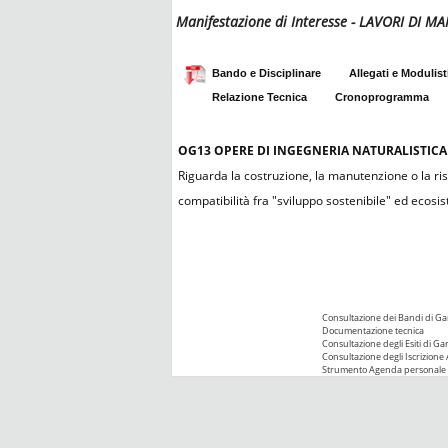
Manifestazione di Interesse - LAVORI DI
Bando e Disciplinare
Allegati e Modulist
Relazione Tecnica
Cronoprogramma
OG13
OPERE DI INGEGNERIA NATURALISTICA
Riguarda la costruzione, la manutenzione o la ristr
compatibilità fra "sviluppo sostenibile" ed ecosis
Consultazione dei Bandi di Ga
Documentazione tecnica
Consultazione degli Esiti di Ga
Consultazione degli Iscrizione 
Strumento Agenda personale