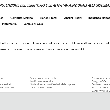
 MANUTENZIONE DEL TERRITORIO E LE ATTIVIT� FUNZIONALI ALLA SISTEMA
ica
Computo Metrico
Elenco Prezzi
Analisi Prezzi
Incidenza Mano
Planimetria
Verbale di Gara
utturazione di opere o lavori puntuali, e di opere o di lavori diffusi, necessari alla 
tema, comprese tutte le opere ed i lavori necessari per attività
ra e
Scadenziario di gara online
Normative di sett
Notifiche automatiche
Categorie SOA
ra e Verbali
Statistiche avanzate
Casellario delle Imprese
Servizio di prenot
Albi di Fiducia
Simulazione di calcolo
Ricerca avanzata f
Bandi, Avvisi ed Es