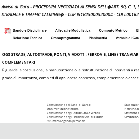
Avviso di Gara - PROCEDURA NEGOZIATA AI SENSI DELL�ART. 50, C. 1, 
STRADALE E TRAFFIC CALMING� - CUP I91B23000320004 - CUI L001
Bando e Disciplinare
Allegati e Modulistica
Computo Metrico
E
Relazione Tecnica
Cronoprogramma
Planimetria
Verbale di Gar
OG3
STRADE, AUTOSTRADE, PONTI, VIADOTTI, FERROVIE, LINEE TRANVIAR
COMPLEMENTARI
Riguarda la costruzione, la manutenzione o la ristrutturazione di interventi a re
grado di importanza, completi di ogni opera connessa, complementare o access
Consultazione dei Bandi di Gara e
Scadenziari
Documentazione tecnica
Notifiche 
Consultazione degli Esiti di Gara e Verbali
Statistiche
Consultazione degli Iscrizione Albi di Fiducia
Simulazione
Strumento Agenda personale