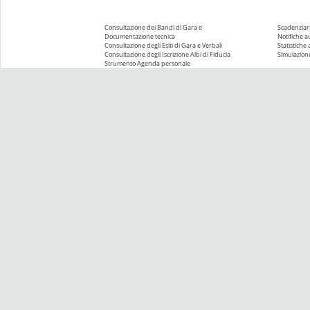
Consultazione dei Bandi di Gara e
Scadenziari
Documentazione tecnica
Notifiche 
Consultazione degli Esiti di Gara e Verbali
Statistiche
Consultazione degli Iscrizione Albi di Fiducia
Simulazione
Strumento Agenda personale