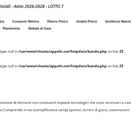
ovinciali - Anno 2026-2028 - LOTTO 7
ica
Computo Metrico
Elenco Prezzi
Analisi Prezzi
Incidenza Mano
Planimetria
Verbale di Gara
type null in
/var/www/vhosts/appalti.net/httpdocs/bando.php
on line
25
type null in
/var/www/vhosts/appalti.net/httpdocs/bando.php
on line
25
nzione di elementi non costituenti impianti tecnologici che sono necessari a cons
.Comprende in via esemplificativa campi sportivi, terreni di gioco, sistemazioni