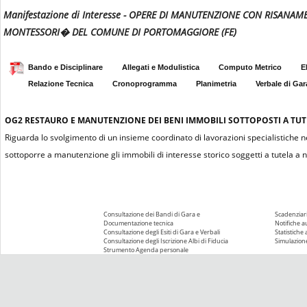
Manifestazione di Interesse - OPERE DI MANUTENZIONE CON RISAN
MONTESSORI� DEL COMUNE DI PORTOMAGGIORE (FE)
Bando e Disciplinare
Allegati e Modulistica
Computo Metrico
E
Relazione Tecnica
Cronoprogramma
Planimetria
Verbale di Gar
OG2
RESTAURO E MANUTENZIONE DEI BENI IMMOBILI SOTTOPOSTI A TUTEL
Riguarda lo svolgimento di un insieme coordinato di lavorazioni specialistiche n
sottoporre a manutenzione gli immobili di interesse storico soggetti a tutela a n
Consultazione dei Bandi di Gara e
Scadenziari
Documentazione tecnica
Notifiche 
Consultazione degli Esiti di Gara e Verbali
Statistiche
Consultazione degli Iscrizione Albi di Fiducia
Simulazione
Strumento Agenda personale