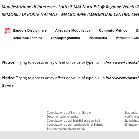
Manifestazione di Interesse - Lotto 7 MAI Nord Est � Regione Veneto
IMMOBILI DI POSTE ITALIANE - MACRO AREE IMMOBILIARI CENTRO, CE
Bando e Disciplinare
Allegati e Modulistica
Computo Metrico
E
Relazione Tecnica
Cronoprogramma
Planimetria
Verbale di Gar
Notice
: Trying to access array offset on value of type null in
/var/www/vhosts/
Notice
: Trying to access array offset on value of type null in
/var/www/vhosts/
Servizi
Consultazione dei Bandi di Gara e
Scadenziari
Documentazione tecnica
Notifiche 
Consultazione degli Esiti di Gara e Verbali
Statistiche
Consultazione degli Iscrizione Albi di Fiducia
Simulazione
Strumento Agenda personale