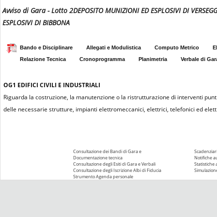
Avviso di Gara - Lotto 2DEPOSITO MUNIZIONI ED ESPLOSIVI DI VERS
ESPLOSIVI DI BIBBONA
Bando e Disciplinare
Allegati e Modulistica
Computo Metrico
E
Relazione Tecnica
Cronoprogramma
Planimetria
Verbale di Gar
OG1
EDIFICI CIVILI E INDUSTRIALI
Riguarda la costruzione, la manutenzione o la ristrutturazione di interventi puntu
delle necessarie strutture, impianti elettromeccanici, elettrici, telefonici ed elettr
Consultazione dei Bandi di Gara e
Scadenziari
Documentazione tecnica
Notifiche 
Consultazione degli Esiti di Gara e Verbali
Statistiche
Consultazione degli Iscrizione Albi di Fiducia
Simulazione
Strumento Agenda personale