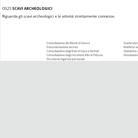
OS25
SCAVI ARCHEOLOGICI
Riguarda gli scavi archeologici e le attività strettamente connesse.
Consultazione dei Bandi di Gara e
Scadenziari
Documentazione tecnica
Notifiche 
Consultazione degli Esiti di Gara e Verbali
Statistiche
Consultazione degli Iscrizione Albi di Fiducia
Simulazione
Strumento Agenda personale