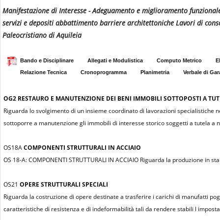
Manifestazione di Interesse - Adeguamento e miglioramento funzionale,
servizi e depositi abbattimento barriere architettoniche Lavori di cons
Paleocristiano di Aquileia
Bando e Disciplinare
Allegati e Modulistica
Computo Metrico
E
Relazione Tecnica
Cronoprogramma
Planimetria
Verbale di Gar
OG2
RESTAURO E MANUTENZIONE DEI BENI IMMOBILI SOTTOPOSTI A TUTEL
Riguarda lo svolgimento di un insieme coordinato di lavorazioni specialistiche n
sottoporre a manutenzione gli immobili di interesse storico soggetti a tutela a n
OS18A
COMPONENTI STRUTTURALI IN ACCIAIO
OS 18-A: COMPONENTI STRUTTURALI IN ACCIAIO Riguarda la produzione in stabili
OS21
OPERE STRUTTURALI SPECIALI
Riguarda la costruzione di opere destinate a trasferire i carichi di manufatti pogg
caratteristiche di resistenza e di indeformabilità tali da rendere stabili l impost